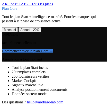
ARO
base
LAB
← Tous les plans
Plan
Core
Tout le plan Start + intelligence marché. Pour les marques qui
passent à la phase de croissance active.
|
Mensuel
Annuel
−20%
149
€
/mois
facturé mensuellement
Commencer avec le plan
Core
→
Annulation à tout moment
Tout le plan Start inclus
20 templates complets
250 fournisseurs vérifiés
Market Cockpit
Signaux marché live
Analyse positionnement concurrents
Données secteur mode
Des questions ?
hello@arobase-lab.com